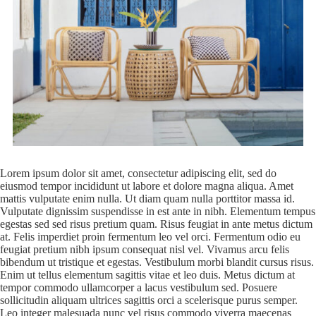
Lorem ipsum dolor sit amet, consectetur adipiscing elit, sed do
eiusmod tempor incididunt ut labore et dolore magna aliqua. Amet
mattis vulputate enim nulla. Ut diam quam nulla porttitor massa id.
Vulputate dignissim suspendisse in est ante in nibh. Elementum tempus
egestas sed sed risus pretium quam. Risus feugiat in ante metus dictum
at. Felis imperdiet proin fermentum leo vel orci. Fermentum odio eu
feugiat pretium nibh ipsum consequat nisl vel. Vivamus arcu felis
bibendum ut tristique et egestas. Vestibulum morbi blandit cursus risus.
Enim ut tellus elementum sagittis vitae et leo duis. Metus dictum at
tempor commodo ullamcorper a lacus vestibulum sed. Posuere
sollicitudin aliquam ultrices sagittis orci a scelerisque purus semper.
Leo integer malesuada nunc vel risus commodo viverra maecenas