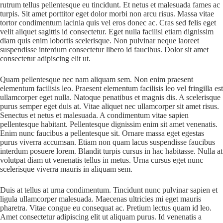
rutrum tellus pellentesque eu tincidunt. Et netus et malesuada fames ac
turpis. Sit amet porttitor eget dolor morbi non arcu risus. Massa vitae
tortor condimentum lacinia quis vel eros donec ac. Cras sed felis eget
velit aliquet sagittis id consectetur. Eget nulla facilisi etiam dignissim
diam quis enim lobortis scelerisque. Non pulvinar neque laoreet
suspendisse interdum consectetur libero id faucibus. Dolor sit amet
consectetur adipiscing elit ut.
Quam pellentesque nec nam aliquam sem. Non enim praesent
elementum facilisis leo. Praesent elementum facilisis leo vel fringilla est
ullamcorper eget nulla. Natoque penatibus et magnis dis. A scelerisque
purus semper eget duis at. Vitae aliquet nec ullamcorper sit amet risus.
Senectus et netus et malesuada. A condimentum vitae sapien
pellentesque habitant. Pellentesque dignissim enim sit amet venenatis.
Enim nunc faucibus a pellentesque sit. Ornare massa eget egestas
purus viverra accumsan. Etiam non quam lacus suspendisse faucibus
interdum posuere lorem. Blandit turpis cursus in hac habitasse. Nulla at
volutpat diam ut venenatis tellus in metus. Urna cursus eget nunc
scelerisque viverra mauris in aliquam sem.
Duis at tellus at urna condimentum. Tincidunt nunc pulvinar sapien et
ligula ullamcorper malesuada. Maecenas ultricies mi eget mauris
pharetra. Vitae congue eu consequat ac. Pretium lectus quam id leo.
Amet consectetur adipiscing elit ut aliquam purus. Id venenatis a