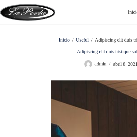
Saltar
al
Inici
contenido
Inicio
/
Useful
/
Adipiscing elit duis tr
Adipiscing elit duis tristique sol
admin
abril 8, 202