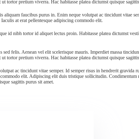
ut tortor pretium viverra. Hac habitasse platea dictumst quisque sagittis
ttis aliquam faucibus purus in. Enim neque volutpat ac tincidunt vitae s
 Iaculis at erat pellentesque adipiscing commodo elit.
que id nibh tortor id aliquet lectus proin. Habitasse platea dictumst ves
s sed felis. Aenean vel elit scelerisque mauris. Imperdiet massa tincidu
ut tortor pretium viverra. Hac habitasse platea dictumst quisque sagittis
lutpat ac tincidunt vitae semper. Id semper risus in hendrerit gravida r
 commodo elit. Adipiscing elit duis tristique sollicitudin. Condimentum m
sque sagittis purus sit amet.