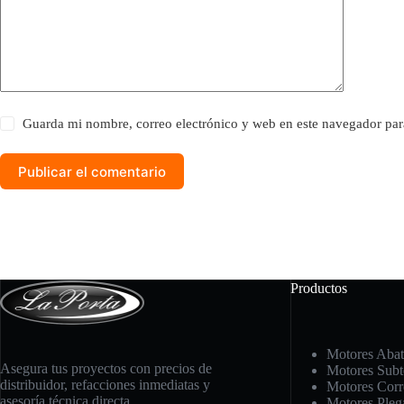
Guarda mi nombre, correo electrónico y web en este navegador par
Publicar el comentario
Productos
Motores Abat
Asegura tus proyectos con precios de
Motores Subt
distribuidor, refacciones inmediatas y
Motores Corr
asesoría técnica directa.
Motores Pleg