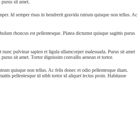
 purus sit amet.
emper. Id semper risus in hendrerit gravida rutrum quisque non tellus. Ac
tibulum rhoncus est pellentesque. Platea dictumst quisque sagittis purus
nt nunc pulvinar sapien et ligula ullamcorper malesuada. Purus sit amet
 purus sit amet. Tortor dignissim convallis aenean et tortor.
utrum quisque non tellus. Ac felis donec et odio pellentesque diam.
attis pellentesque id nibh tortor id aliquet lectus proin. Habitasse