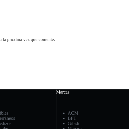
a la próxima vez que comente.
Marcas
ibles
ACM
erráneos
BFT
edizos
Gibidi
ables
Manaras